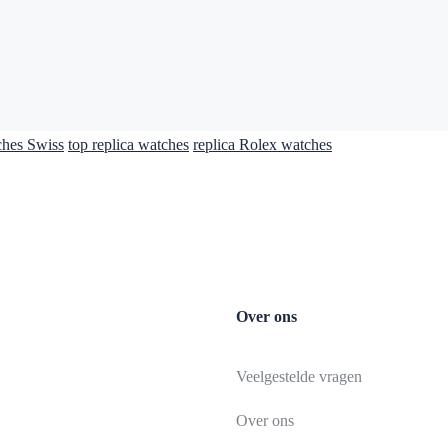
ches Swiss
top replica watches
replica Rolex watches
Over ons
Veelgestelde vragen
Over ons