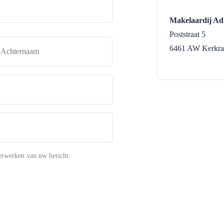
Makelaardij A
Poststraat 5
naam
Achternaam
6461 AW
Kerkr
erwerken van uw bericht.