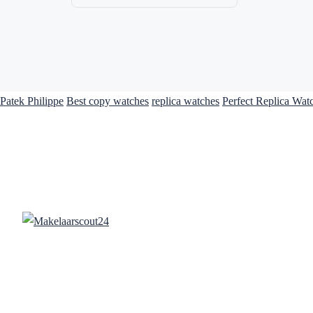
Patek Philippe
Best copy watches
replica watches
Perfect Replica Wat