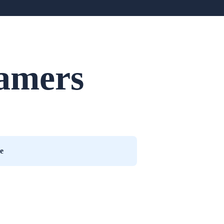
amers
e