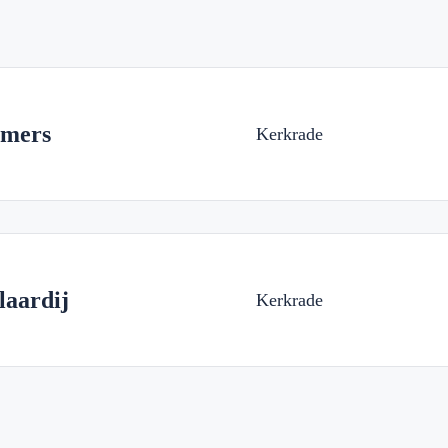
amers
Kerkrade
aardij
Kerkrade