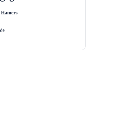
d Hamers
ade