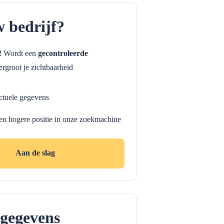
w bedrijf?
f! Wordt een
gecontroleerde
rgroot je zichtbaarheid
ctuele gegevens
en hogere positie in onze zoekmachine
Aan de slag
gegevens