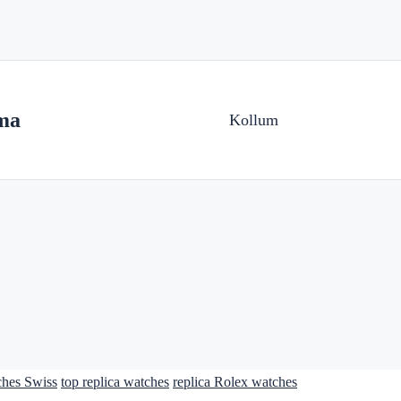
ma
Kollum
ches Swiss
top replica watches
replica Rolex watches