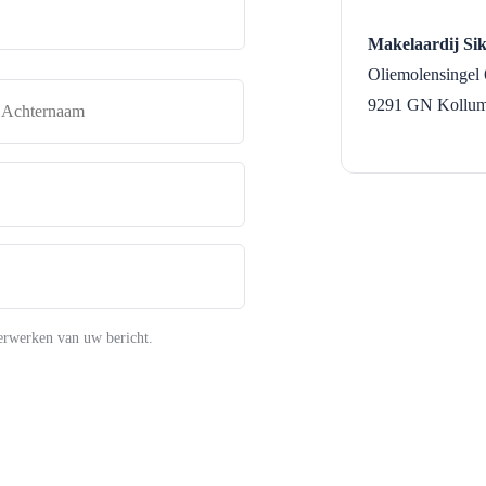
Makelaardij Si
Oliemolensingel 
naam
Achternaam
9291 GN
Kollu
erwerken van uw bericht.