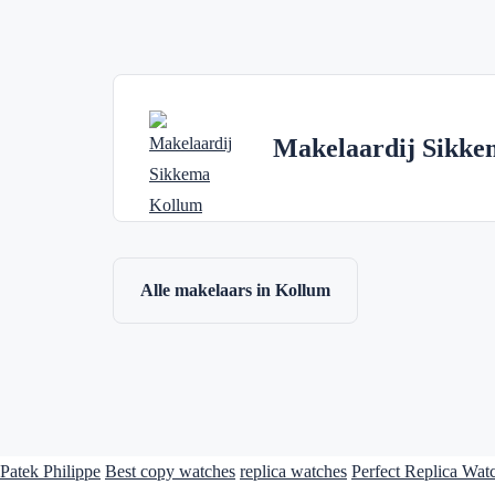
Makelaardij Sikke
Alle makelaars in Kollum
Patek Philippe
Best copy watches
replica watches
Perfect Replica Wat