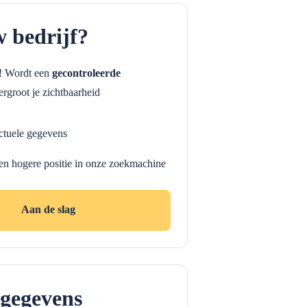
w bedrijf?
f! Wordt een
gecontroleerde
rgroot je zichtbaarheid
ctuele gegevens
en hogere positie in onze zoekmachine
Aan de slag
gegevens