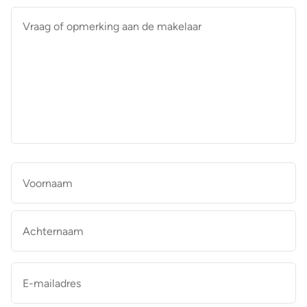
Vraag
of
opmerking
aan
de
makelaar
*
Naam
*
Vo
Ac
E-
mailadres
*