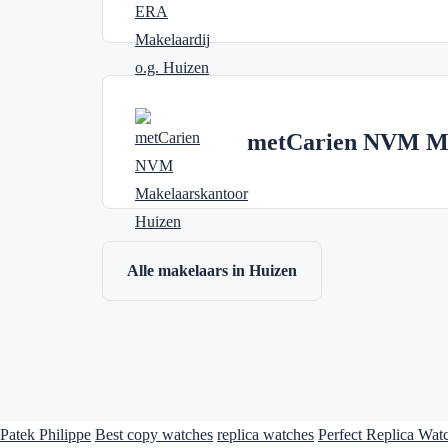
metCarien NVM Ma
Alle makelaars in Huizen
Patek Philippe
Best copy watches
replica watches
Perfect Replica Wat