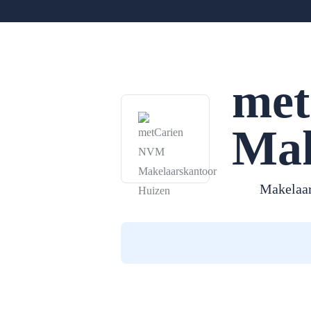
me
Mak
Makelaar