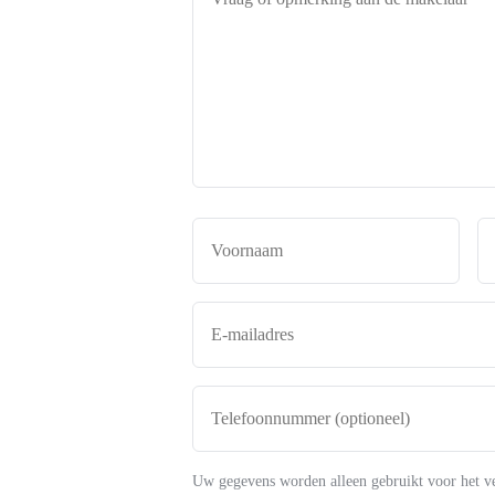
of
opmerking
aan
de
makelaar
*
Naam
*
Voor
E-
mailadres
*
Telefoonnummer
(optioneel)
Uw gegevens worden alleen gebruikt voor het v