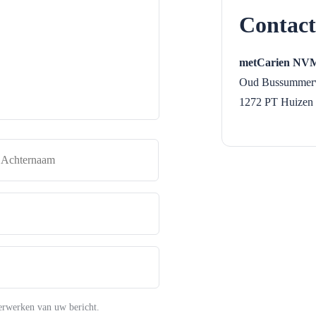
Contact
metCarien NVM
Oud Bussummer
1272 PT
Huizen
naam
Achternaam
erwerken van uw bericht.