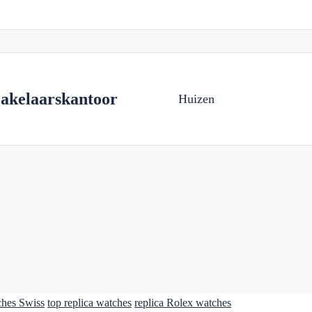
kelaarskantoor
Huizen
ches Swiss
top replica watches
replica Rolex watches