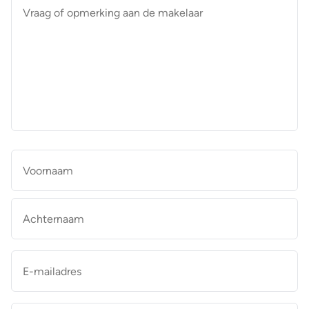
Vraag
of
opmerking
aan
de
makelaar
*
Naam
*
Vo
Ac
E-
mailadres
*