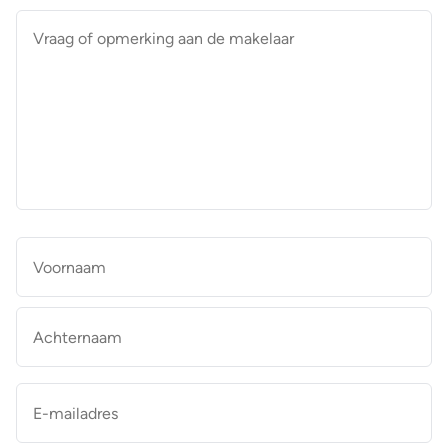
Vraag
of
opmerking
aan
de
makelaar
*
Naam
*
Vo
Ac
E-
mailadres
*