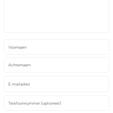
aan
de
makelaar
*
Naam
*
Vo
Ac
E-
mailadres
*
Telefoonnummer
(optioneel)