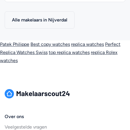
Alle makelaars in Nijverdal
Patek Philippe
Best copy watches
replica watches
Perfect
Replica Watches Swiss
top replica watches
replica Rolex
watches
Over ons
Veelgestelde vragen