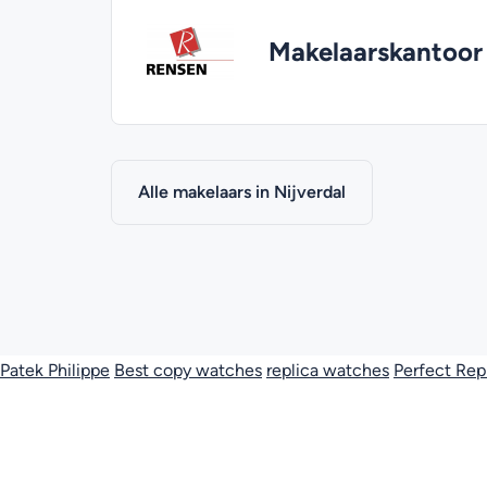
Makelaarskantoor
Alle makelaars in Nijverdal
Patek Philippe
Best copy watches
replica watches
Perfect Rep