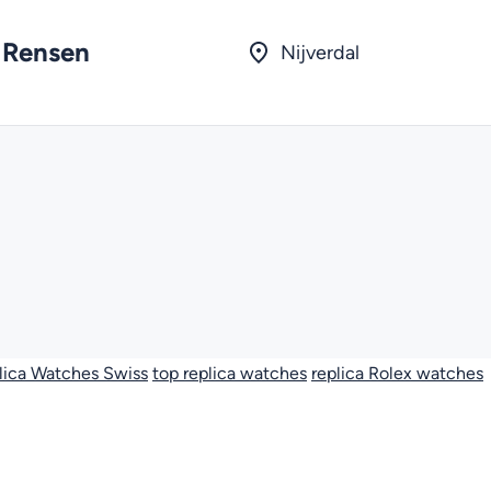
 Rensen
Nijverdal
lica Watches Swiss
top replica watches
replica Rolex watches