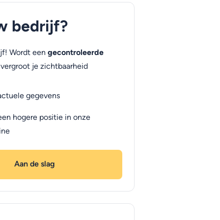
uw bedrijf?
jf! Wordt een
gecontroleerde
vergroot je zichtbaarheid
actuele gegevens
een hogere positie in onze
ine
Aan de slag