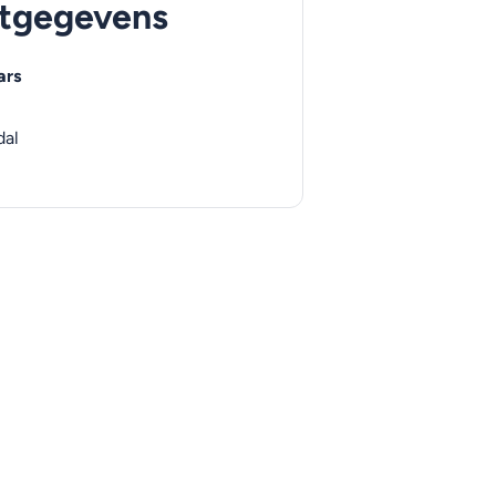
tgegevens
ars
dal