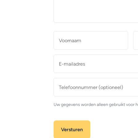
makelaar
*
Naam
*
Voor
E-
mailadres
*
Telefoonnummer
(optioneel)
Uw gegevens worden alleen gebruikt voor h