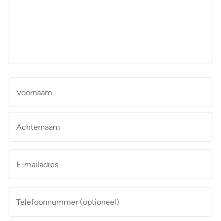
aan
de
makelaar
*
Naam
*
Vo
Ac
E-
mailadres
*
Telefoonnummer
(optioneel)