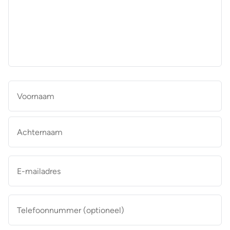
aan
de
makelaar
*
Naam
*
Vo
Ac
E-
mailadres
*
Telefoonnummer
(optioneel)