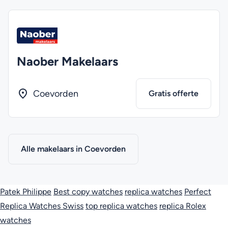
Naober Makelaars
Coevorden
Gratis offerte
Alle makelaars in Coevorden
Patek Philippe
Best copy watches
replica watches
Perfect
Replica Watches Swiss
top replica watches
replica Rolex
watches