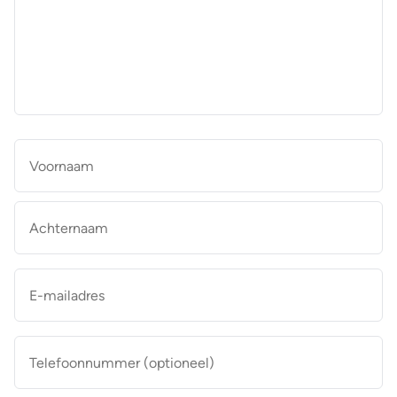
aan
de
makelaar
*
Naam
*
Vo
Ac
E-
mailadres
*
Telefoonnummer
(optioneel)