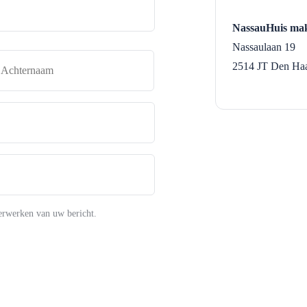
NassauHuis mak
Nassaulaan 19
naam
Achternaam
2514 JT
Den Ha
erwerken van uw bericht.