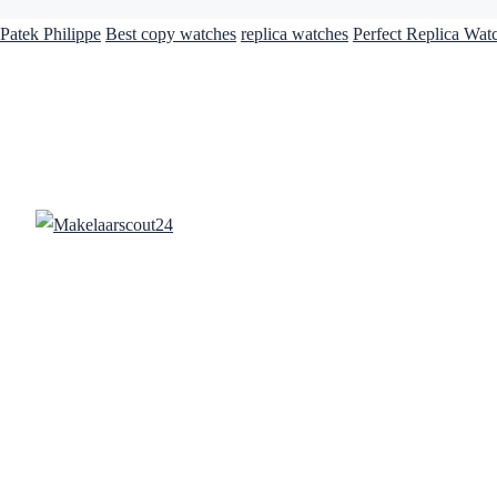
Patek Philippe
Best copy watches
replica watches
Perfect Replica Wat