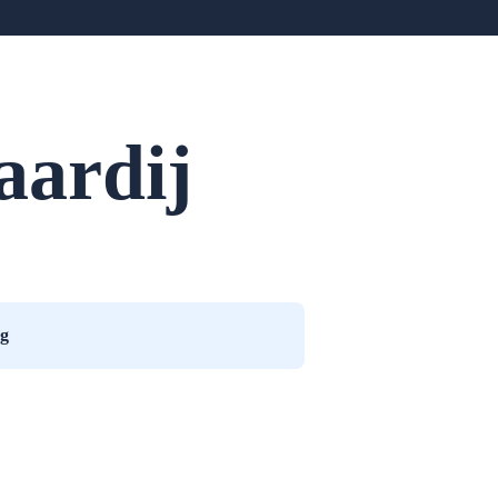
aardij
g