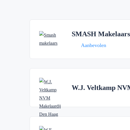
SMASH Makelaars
Aanbevolen
W.J. Veltkamp NV