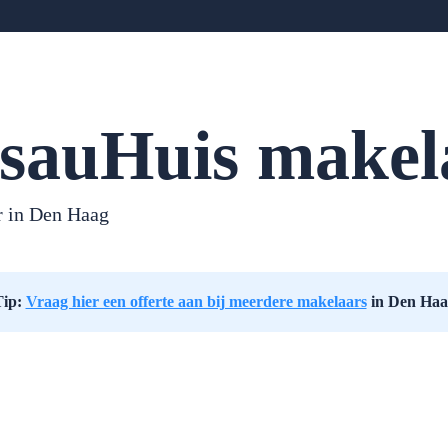
sauHuis makel
r in
Den Haag
Tip:
Vraag hier een offerte aan bij meerdere makelaars
in Den Haa