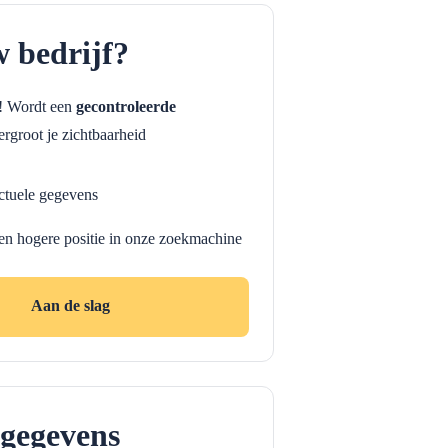
w bedrijf?
f! Wordt een
gecontroleerde
rgroot je zichtbaarheid
ctuele gegevens
en hogere positie in onze zoekmachine
Aan de slag
gegevens