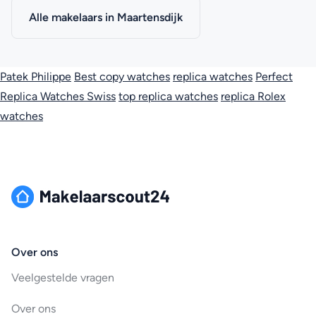
Alle makelaars in Maartensdijk
Patek Philippe
Best copy watches
replica watches
Perfect
Replica Watches Swiss
top replica watches
replica Rolex
watches
Over ons
Veelgestelde vragen
Over ons