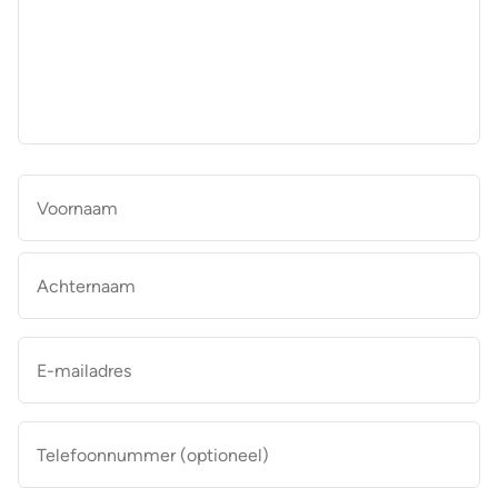
aan
de
makelaar
*
Naam
*
Vo
Ac
E-
mailadres
*
Telefoonnummer
(optioneel)