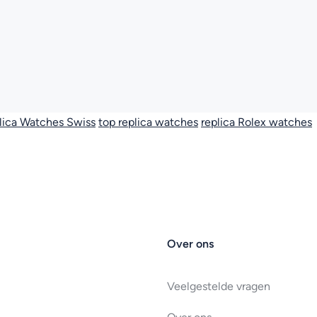
lica Watches Swiss
top replica watches
replica Rolex watches
Over ons
Veelgestelde vragen