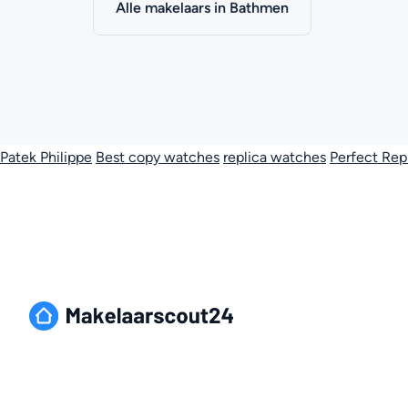
Alle makelaars in Bathmen
Patek Philippe
Best copy watches
replica watches
Perfect Rep