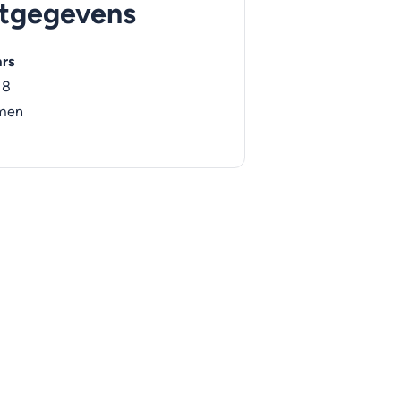
tgegevens
rs
 8
men