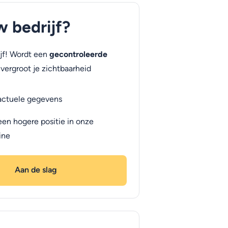
uw bedrijf?
jf! Wordt een
gecontroleerde
vergroot je zichtbaarheid
actuele gegevens
een hogere positie in onze
ine
Aan de slag