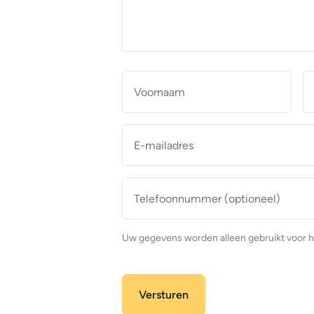
makelaar
*
Naam
*
Voor
E-
mailadres
*
Telefoonnummer
(optioneel)
Uw gegevens worden alleen gebruikt voor h