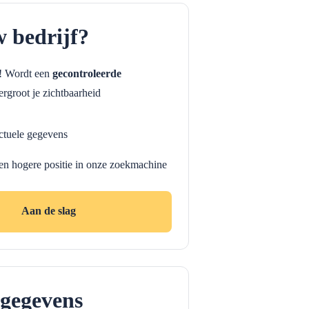
w bedrijf?
f! Wordt een
gecontroleerde
rgroot je zichtbaarheid
ctuele gegevens
en hogere positie in onze zoekmachine
Aan de slag
gegevens