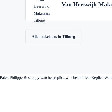
Van Heeswijk Make
Alle makelaars in Tilburg
Patek Philippe
Best copy watches
replica watches
Perfect Replica Wat