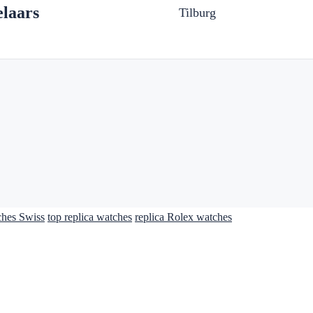
laars
Tilburg
ches Swiss
top replica watches
replica Rolex watches