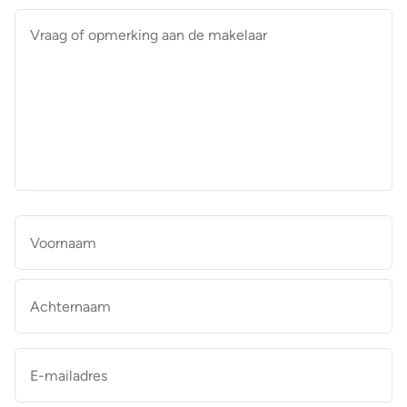
Vraag
of
opmerking
aan
de
makelaar
*
Naam
*
Vo
Ac
E-
mailadres
*