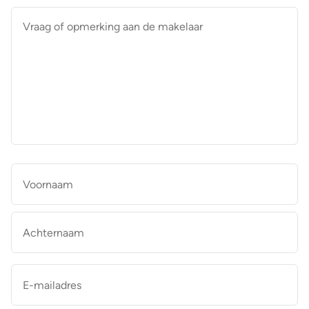
Vraag
of
opmerking
aan
de
makelaar
*
Naam
*
Vo
Ac
E-
mailadres
*