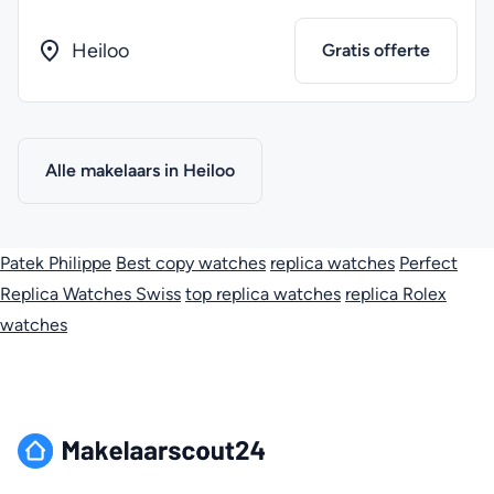
Heiloo
Gratis offerte
Alle makelaars in Heiloo
Patek Philippe
Best copy watches
replica watches
Perfect
Replica Watches Swiss
top replica watches
replica Rolex
watches