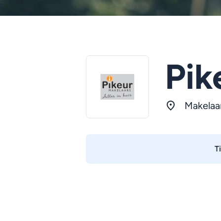
Pik
Makelaa
T