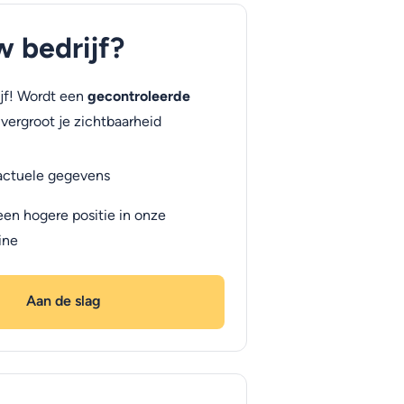
uw bedrijf?
jf! Wordt een
gecontroleerde
vergroot je zichtbaarheid
actuele gegevens
een hogere positie in onze
ine
Aan de slag