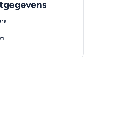
tgegevens
ars
em