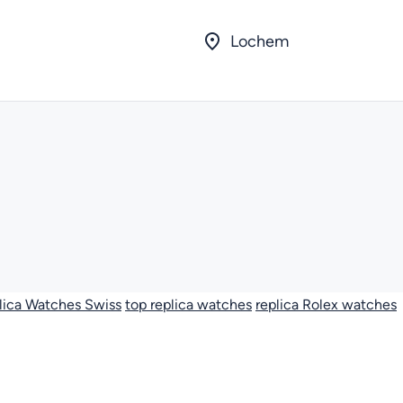
Lochem
lica Watches Swiss
top replica watches
replica Rolex watches