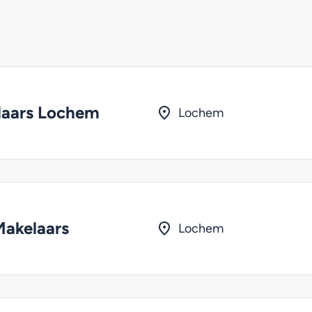
laars Lochem
Lochem
akelaars
Lochem