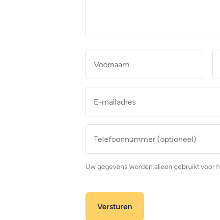
makelaar
*
Naam
*
Voor
E-
mailadres
*
Telefoonnummer
(optioneel)
Uw gegevens worden alleen gebruikt voor h