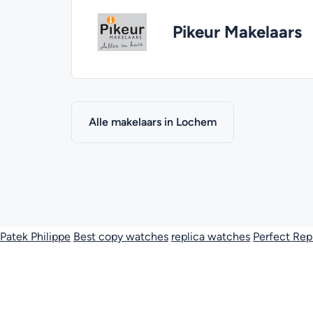
Pikeur Makelaars
Alle makelaars in Lochem
Patek Philippe
Best copy watches
replica watches
Perfect Rep