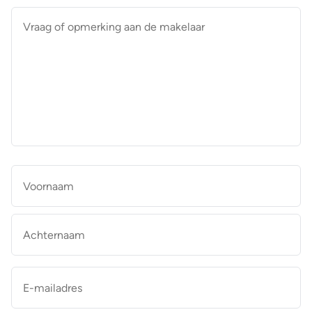
Vraag
of
opmerking
aan
de
makelaar
*
Naam
*
Vo
Ac
E-
mailadres
*