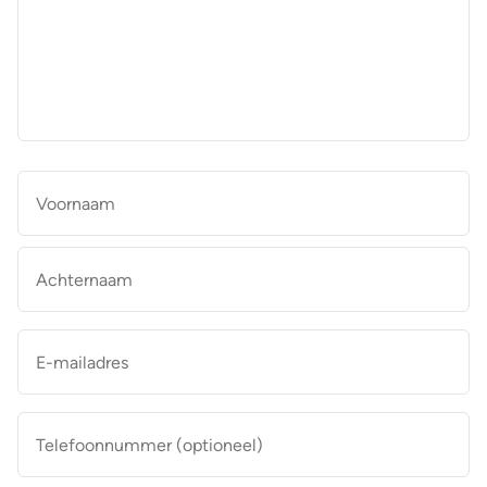
aan
de
makelaar
*
Naam
*
Vo
Ac
E-
mailadres
*
Telefoonnummer
(optioneel)