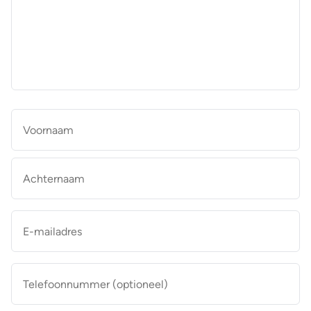
aan
de
makelaar
*
Naam
*
Vo
Ac
E-
mailadres
*
Telefoonnummer
(optioneel)