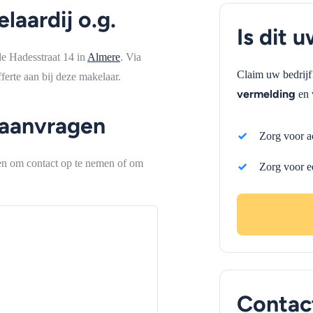
laardij o.g.
Is dit 
de Hadesstraat 14 in
Almere
. Via
Claim uw bedrij
erte aan bij deze makelaar.
vermelding
en 
 aanvragen
Zorg voor a
ken om contact op te nemen of om
Zorg voor e
Contac