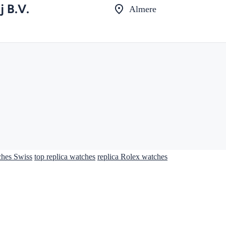
j B.V.
Almere
ches Swiss
top replica watches
replica Rolex watches