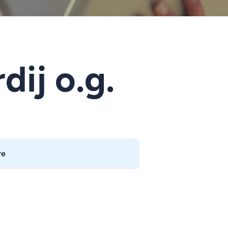
dij o.g.
re