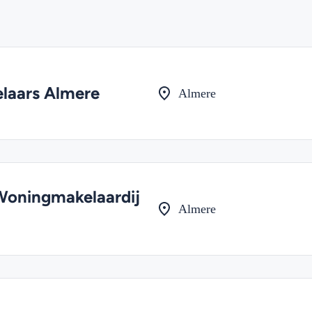
laars Almere
Almere
oningmakelaardij
Almere