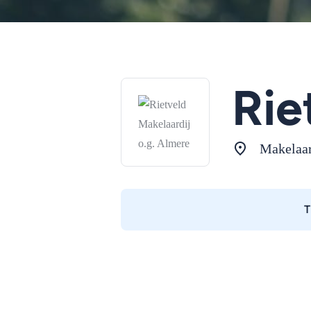
Rie
Makelaa
T