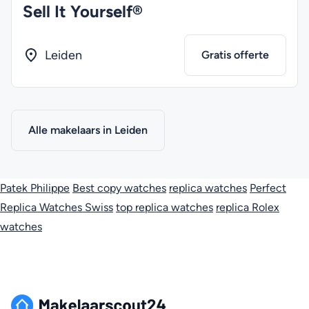
Sell It Yourself®
Leiden
Gratis offerte
Alle makelaars in Leiden
Patek Philippe
Best copy watches
replica watches
Perfect
Replica Watches Swiss
top replica watches
replica Rolex
watches