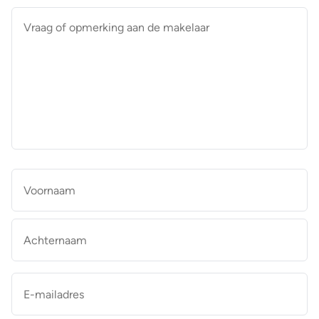
Vraag
of
opmerking
aan
de
makelaar
*
Naam
*
Vo
Ac
E-
mailadres
*