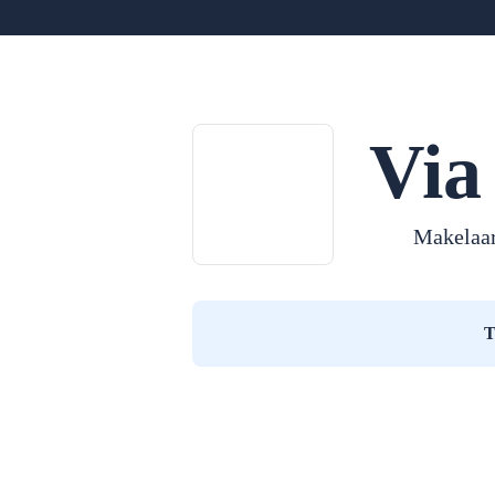
Via
Makelaar
T