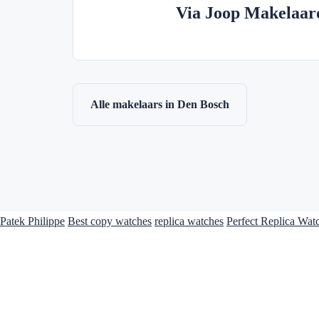
Via Joop Makelaard
Alle makelaars in Den Bosch
Patek Philippe
Best copy watches
replica watches
Perfect Replica Wat