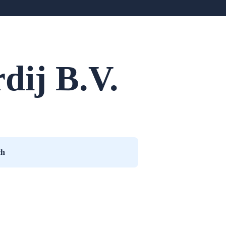
dij B.V.
ch