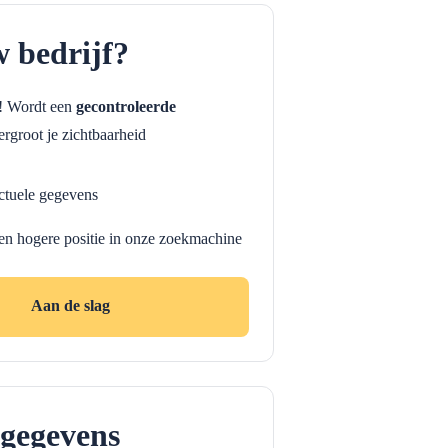
w bedrijf?
f! Wordt een
gecontroleerde
rgroot je zichtbaarheid
ctuele gegevens
en hogere positie in onze zoekmachine
Aan de slag
gegevens