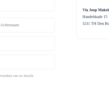
Via Joop Makela
Handelskade 15
naam
Achternaam
5211 TH
Den Bo
erwerken van uw bericht.