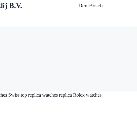
ij B.V.
Den Bosch
ches Swiss
top replica watches
replica Rolex watches