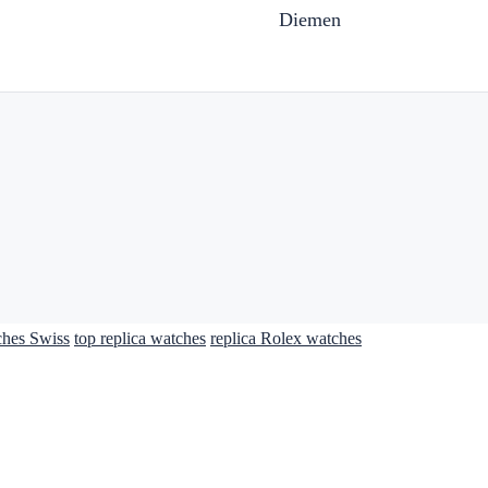
Diemen
ches Swiss
top replica watches
replica Rolex watches