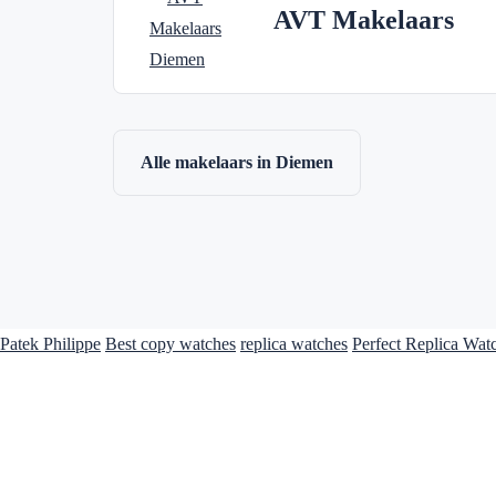
AVT Makelaars
Alle makelaars in Diemen
Patek Philippe
Best copy watches
replica watches
Perfect Replica Wat