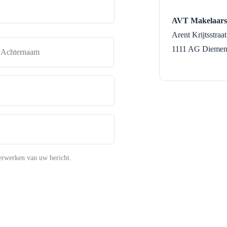
AVT Makelaars
Arent Krijtsstraa
naam
Achternaam
1111 AG
Dieme
erwerken van uw bericht.