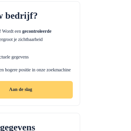
w bedrijf?
f! Wordt een
gecontroleerde
rgroot je zichtbaarheid
ctuele gegevens
en hogere positie in onze zoekmachine
Aan de slag
gegevens