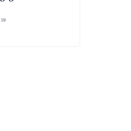
t 19
n