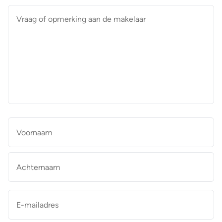
Vraag
of
opmerking
aan
de
makelaar
*
Naam
*
Vo
Ac
E-
mailadres
*