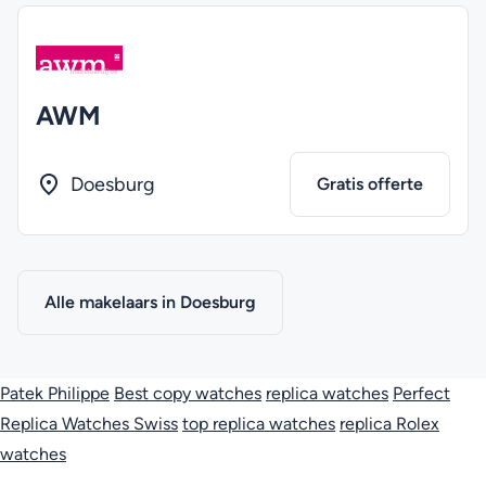
AWM
Doesburg
Gratis offerte
Alle makelaars in Doesburg
Patek Philippe
Best copy watches
replica watches
Perfect
Replica Watches Swiss
top replica watches
replica Rolex
watches