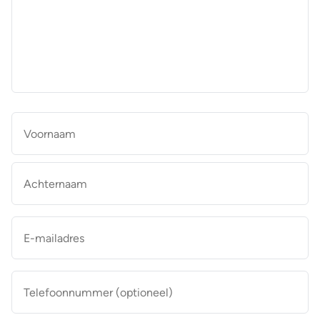
aan
de
makelaar
*
Naam
*
Vo
Ac
E-
mailadres
*
Telefoonnummer
(optioneel)