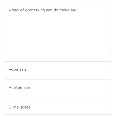
Vraag
of
opmerking
aan
de
makelaar
*
Naam
*
Vo
Ac
E-
mailadres
*