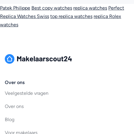
Patek Philippe
Best copy watches
replica watches
Perfect
Replica Watches Swiss
top replica watches
replica Rolex
watches
Over ons
Veelgestelde vragen
Over ons
Blog
Voor makelaars