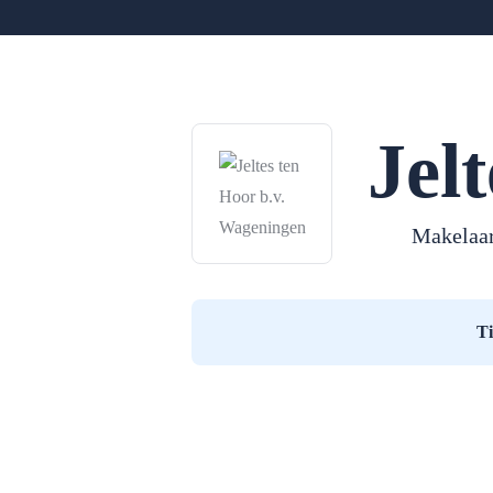
Jel
Makelaa
T