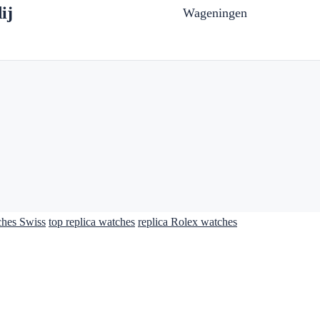
ij
Wageningen
ches Swiss
top replica watches
replica Rolex watches