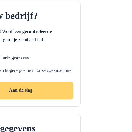
w bedrijf?
f! Wordt een
gecontroleerde
rgroot je zichtbaarheid
ctuele gegevens
en hogere positie in onze zoekmachine
Aan de slag
gegevens