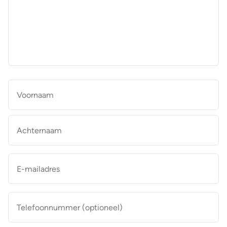
aan
de
makelaar
*
Naam
*
Vo
Ac
E-
mailadres
*
Telefoonnummer
(optioneel)