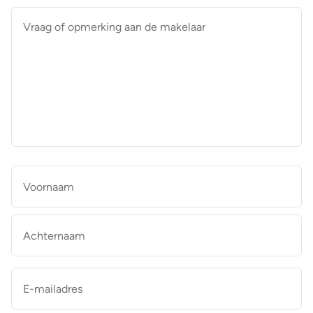
Vraag
of
opmerking
aan
de
makelaar
*
Naam
*
Vo
Ac
E-
mailadres
*