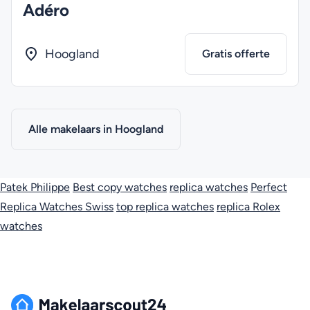
Adéro
Hoogland
Gratis offerte
Alle makelaars in Hoogland
Patek Philippe
Best copy watches
replica watches
Perfect
Replica Watches Swiss
top replica watches
replica Rolex
watches