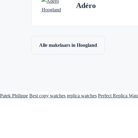
Adéro
Alle makelaars in Hoogland
Patek Philippe
Best copy watches
replica watches
Perfect Replica Wat