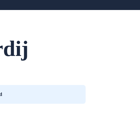
dij
d