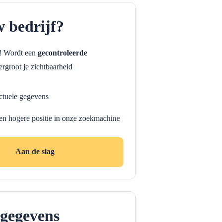
w bedrijf?
f! Wordt een
gecontroleerde
rgroot je zichtbaarheid
ctuele gegevens
en hogere positie in onze zoekmachine
Aan de slag
gegevens