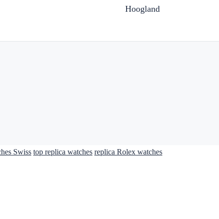
Hoogland
ches Swiss
top replica watches
replica Rolex watches