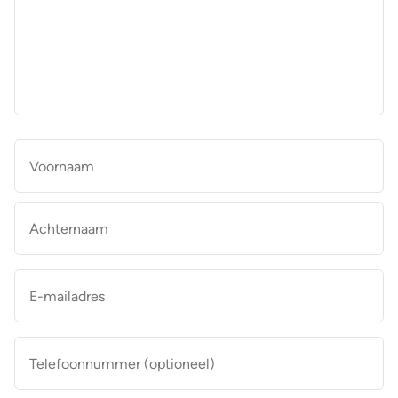
aan
de
makelaar
*
Naam
*
Vo
Ac
E-
mailadres
*
Telefoonnummer
(optioneel)